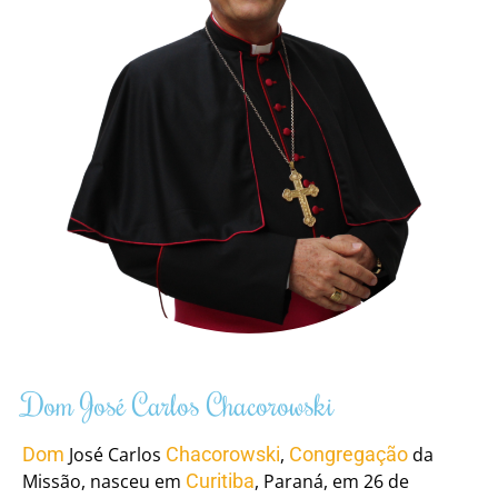
Dom José Carlos Chacorowski
Dom
José Carlos
Chacorowski
,
Congregação
da
Missão, nasceu em
Curitiba
, Paraná, em 26 de