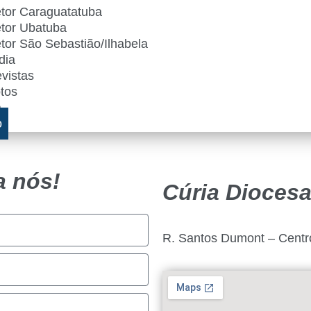
tor Caraguatatuba
tor Ubatuba
tor São Sebastião/Ilhabela
dia
vistas
tos
a
o
a nós!
Cúria Dioces
R. Santos Dumont – Centr