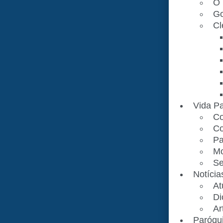
O 
Go
Cl
Vida Pa
Co
Co
Pa
Mo
Se
Notícia
At
Di
Ar
Paróqu