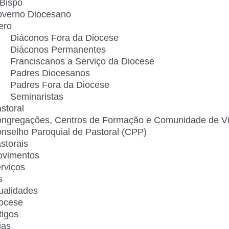
Bispo
verno Diocesano
ero
Diáconos Fora da Diocese
Diáconos Permanentes
Franciscanos a Serviço da Diocese
Padres Diocesanos
Padres Fora da Diocese
Seminaristas
storal
ngregações, Centros de Formação e Comunidade de V
nselho Paroquial de Pastoral (CPP)​
storais
vimentos
rviços
s
ualidades
ocese
tigos
ias