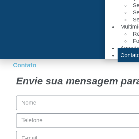
Se
Se
Se
Multimí
Re
Fo
Agend
Contat
Contato
Envie sua mensagem par