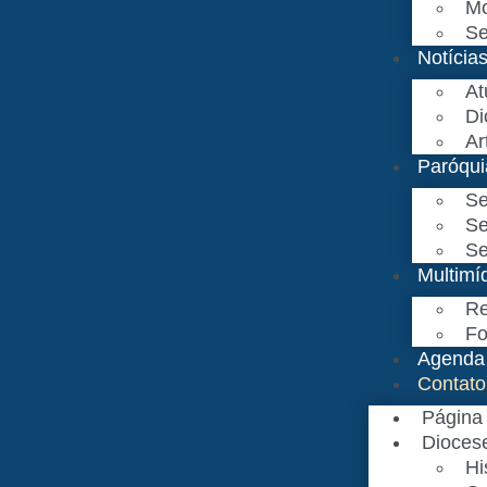
Mo
Se
Notícia
At
Di
Ar
Paróqui
Se
Se
Se
Multimí
Re
Fo
Agenda
Contato
Página 
Dioces
Hi