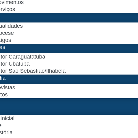
vimentos
rviços
s
ualidades
ocese
tigos
as
tor Caraguatatuba
tor Ubatuba
tor São Sebastião/Ilhabela
dia
vistas
tos
Inicial
e
stória