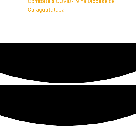
Combate à COVID-19 na Diocese de
Caraguatatuba