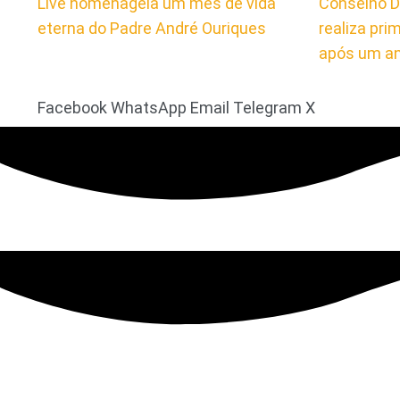
Live homenageia um mês de vida
Conselho D
eterna do Padre André Ouriques
realiza pri
após um a
Facebook
WhatsApp
Email
Telegram
X