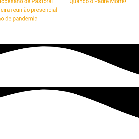
iocesano de Pastoral
Quando o Padre Morre!
meira reunião presencial
no de pandemia