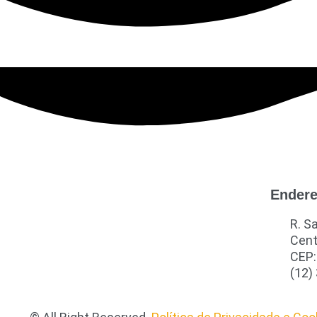
Ender
R. S
Cent
CEP:
(12)