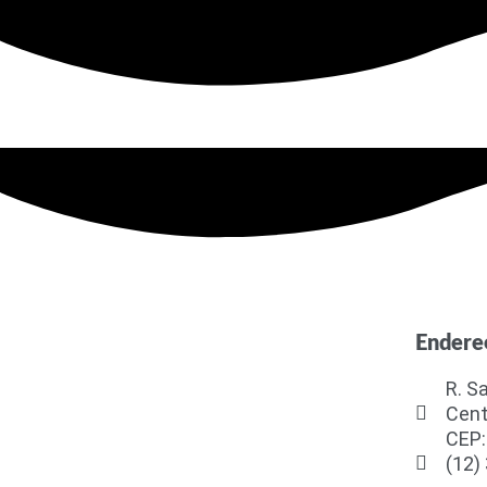
Endere
R. S
Cent
CEP:
(12)