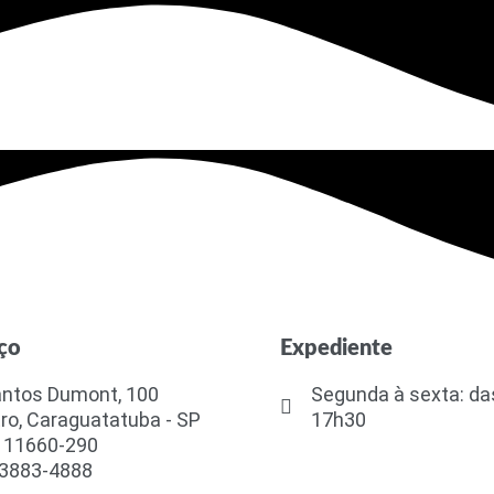
ço
Expediente
antos Dumont, 100
Segunda à sexta: da
ro, Caraguatatuba - SP
17h30
 11660-290
 3883-4888