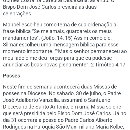
Gomes Costa na Catedral Diocesana, às 9h30. O
Bispo Dom José Carlos presidirá as duas
celebrações.
Manoel escolheu como tema de sua ordenação a
frase bíblica “Se me amais, guardareis os meus
mandamentos”. (João, 14, 15) Assim como ele,
Silmar escolheu uma mensagem bíblica para esse
momento importante. ““Mas o senhor permaneceu ao
meu lado e me deu forças para que eu pudesse
anunciar as boas-novas plenamente”. 2 Timóteo 4,17.
Posses
Neste fim de semana acontecerá duas Missas de
posses na Diocese. No sábado, 30 de julho, o Padre
José Adalberto Vanzella, assumirá o Santuário
Diocesano de Santo Antônio, em uma Missa solene
que será presidida pelo Bispo Dom José Carlos. Já no
dia 31 ocorrerá a posse do Padre Carlos Alberto
Rodrigues na Paróquia São Maximiliano Maria Kolbe,