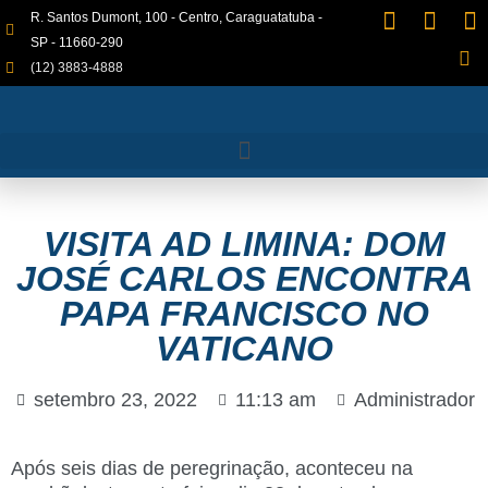
R. Santos Dumont, 100 - Centro, Caraguatatuba -
SP - 11660-290
(12) 3883-4888
VISITA AD LIMINA: DOM
JOSÉ CARLOS ENCONTRA
PAPA FRANCISCO NO
VATICANO
setembro 23, 2022
11:13 am
Administrador
Após seis dias de peregrinação, aconteceu na