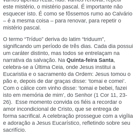
este mistério, o mistério pascal. É importante não
esquecer isto. É como se fôssemos rumo ao Calvário
– é a mesma coisa – para renovar, para repetir o
mistério pascal.
O termo “Tríduo” deriva do latim “triduum”,
significando um período de três dias. Cada dia possui
um caráter distinto, mas todos se entrelaçam na
narrativa da salvação. Na
Quinta-feira Santa
,
celebra-se a Última Ceia, onde Jesus institui a
Eucaristia e o sacramento da Ordem: Jesus tomou o
pão e, depois de dar graças disse: ‘tomai e comei’.
Com o cálice com vinho disse: ‘tomai e bebei, fazei
isto em memória de mim’, do Senhor (1 Cor 11, 23-
26). Esse momento convida os fiéis a recordar o
amor incondicional de Cristo, que se entrega de
forma sacrifical. A celebração prossegue com a vigília
e adoração a Jesus Eucarístico, refletindo sobre seu
sacrifício.