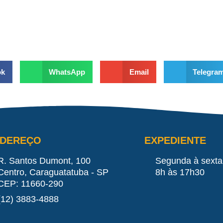
ok
WhatsApp
Email
Telegra
NDEREÇO
EXPEDIENTE
R. Santos Dumont, 100
Segunda à sexta
Centro, Caraguatatuba - SP
8h às 17h30
CEP: 11660-290
(12) 3883-4888