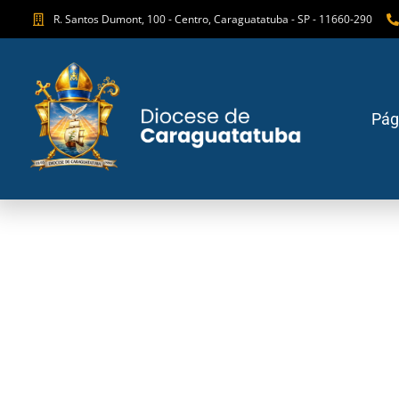
R. Santos Dumont, 100 - Centro, Caraguatatuba - SP - 11660-290
Pági