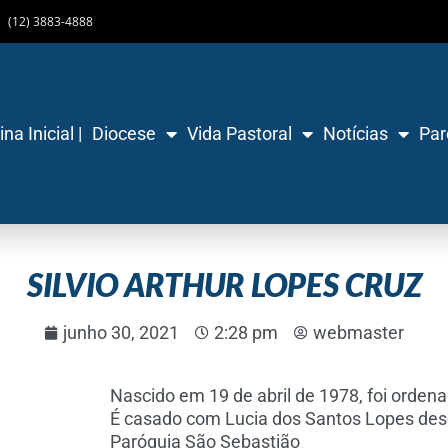
(12) 3883-4888
na Inicial |
Diocese
Vida Pastoral
Notícias
Par
SILVIO ARTHUR LOPES CRUZ
junho 30, 2021
2:28 pm
webmaster
Nascido em 19 de abril de 1978, foi orde
É casado com Lucia dos Santos Lopes desd
Paróquia São Sebastião