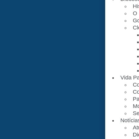
Hi
O 
Go
Cl
Vida Pa
Co
Co
Pa
Mo
Se
Notícia
At
Di