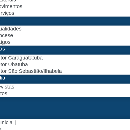
vimentos
rviços
s
ualidades
ocese
tigos
as
tor Caraguatatuba
tor Ubatuba
tor São Sebastião/Ilhabela
dia
vistas
tos
nicial |
e