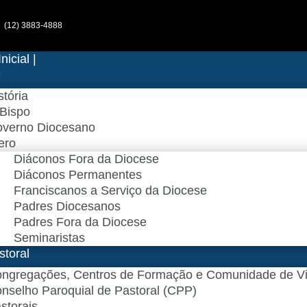
(12) 3883-4888
nicial |
e
stória
Bispo
verno Diocesano
ero
Diáconos Fora da Diocese
Diáconos Permanentes
Franciscanos a Serviço da Diocese
Padres Diocesanos
Padres Fora da Diocese
Seminaristas
storal
ngregações, Centros de Formação e Comunidade de V
nselho Paroquial de Pastoral (CPP)​
storais