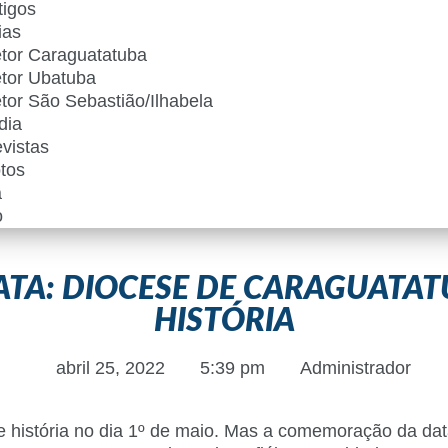
tigos
ias
tor Caraguatatuba
tor Ubatuba
tor São Sebastião/Ilhabela
dia
vistas
tos
a
o
ATA: DIOCESE DE CARAGUATAT
HISTÓRIA
abril 25, 2022
5:39 pm
Administrador
história no dia 1º de maio. Mas a comemoração da data