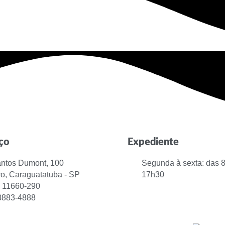
ço
Expediente
antos Dumont, 100
Segunda à sexta: das 
o, Caraguatatuba - SP
17h30
 11660-290
 3883-4888