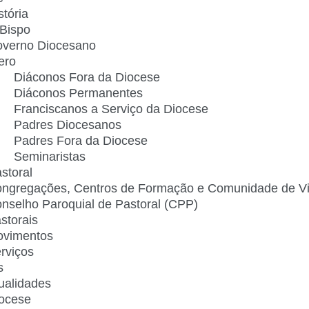
stória
Bispo
verno Diocesano
ero
Diáconos Fora da Diocese
Diáconos Permanentes
Franciscanos a Serviço da Diocese
Padres Diocesanos
Padres Fora da Diocese
Seminaristas
storal
ngregações, Centros de Formação e Comunidade de V
nselho Paroquial de Pastoral (CPP)​
storais
vimentos
rviços
s
ualidades
ocese