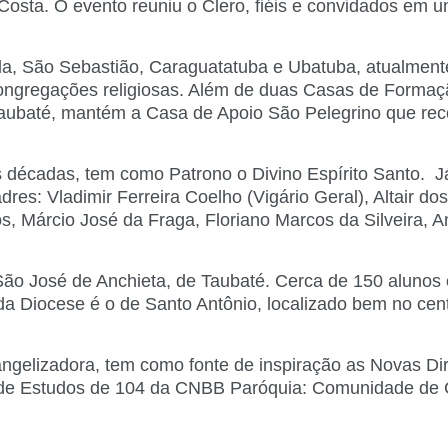
osta. O evento reuniu o Clero, fiéis e convidados em 
la, São Sebastião, Caraguatatuba e Ubatuba, atualment
Congregações religiosas. Além de duas Casas de Forma
aubaté, mantém a Casa de Apoio São Pelegrino que rec
s décadas, tem como Patrono o Divino Espírito Santo. 
res: Vladimir Ferreira Coelho (Vigário Geral), Altair d
 Márcio José da Fraga, Floriano Marcos da Silveira, An
ão José de Anchieta, de Taubaté. Cerca de 150 alunos e
 Diocese é o de Santo Antônio, localizado bem no cent
elizadora, tem como fonte de inspiração as Novas Dire
 de Estudos de 104 da CNBB Paróquia: Comunidade de C