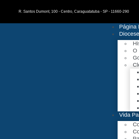
R. Santos Dumont, 100 - Centro, Caraguatatuba - SP - 11660-290
Página I
Dioces
Hi
O 
Go
Cl
Vida Pa
Co
Co
Pa