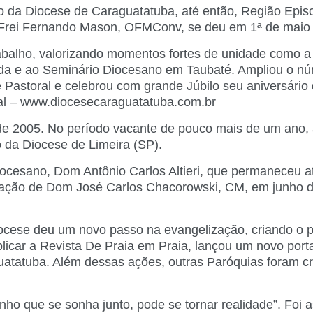
o da Diocese de Caraguatatuba, até então, Região Episc
 Frei Fernando Mason, OFMConv, se deu em 1ª de mai
balho, valorizando momentos fortes de unidade como a 
ida e ao Seminário Diocesano em Taubaté. Ampliou o nú
astoral e celebrou com grande Júbilo seu aniversário d
cial – www.diocesecaraguatatuba.com.br
 2005. No período vacante de pouco mais de um ano, a
o da Diocese de Limeira (SP).
ocesano, Dom Antônio Carlos Altieri, que permaneceu a
meação de Dom José Carlos Chacorowski, CM, em junho d
cese deu um novo passo na evangelização, criando o pr
icar a Revista De Praia em Praia, lançou um novo port
guatatuba. Além dessas ações, outras Paróquias foram c
ho que se sonha junto, pode se tornar realidade”. Foi