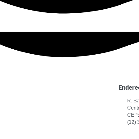
Endere
R. S
Centr
CEP:
(12)