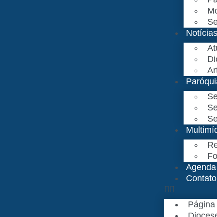
Mo
Se
Notícia
At
Di
Ar
Paróqui
Se
Se
Se
Multimí
Re
Fo
Agenda
Contato
Página I
Dioces