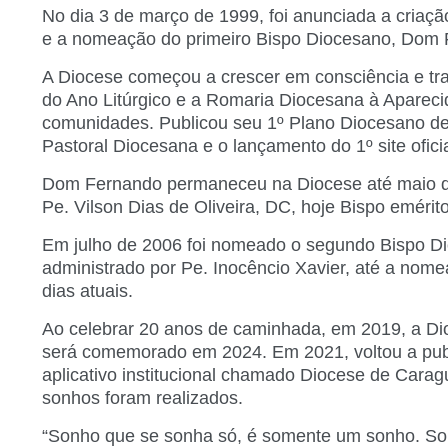
No dia 3 de março de 1999, foi anunciada a criaçã
e a nomeação do primeiro Bispo Diocesano, Dom
A Diocese começou a crescer em consciência e tra
do Ano Litúrgico e a Romaria Diocesana à Aparec
comunidades. Publicou seu 1º Plano Diocesano de P
Pastoral Diocesana e o lançamento do 1º site ofi
Dom Fernando permaneceu na Diocese até maio de
Pe. Vilson Dias de Oliveira, DC, hoje Bispo emérit
Em julho de 2006 foi nomeado o segundo Bispo Di
administrado por Pe. Inocêncio Xavier, até a no
dias atuais.
Ao celebrar 20 anos de caminhada, em 2019, a Dio
será comemorado em 2024. Em 2021, voltou a publ
aplicativo institucional chamado Diocese de Cara
sonhos foram realizados.
“Sonho que se sonha só, é somente um sonho. Son