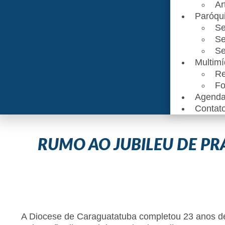
Ar
Paróqu
Se
Se
Se
Multimí
Re
Fo
Agend
Contat
RUMO AO JUBILEU DE PR
A Diocese de Caraguatatuba completou 23 anos de 