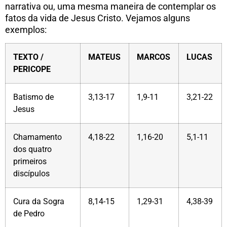
narrativa ou, uma mesma maneira de contemplar os
fatos da vida de Jesus Cristo. Vejamos alguns
exemplos:
TEXTO /
MATEUS
MARCOS
LUCAS
PERICOPE
Batismo de
3,13-17
1,9-11
3,21-22
Jesus
Chamamento
4,18-22
1,16-20
5,1-11
dos quatro
primeiros
discípulos
Cura da Sogra
8,14-15
1,29-31
4,38-39
de Pedro