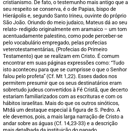
cristianismo. De fato, o testemunho mais antigo que a
seu respeito se conserva, é o de Papias, bispo de
Hierápolis e, segundo Santo Irineu, ouvinte do próprio
São João. Oriundo do meio judaico, Mateus dá ao seu
relato- redigido originalmente em aramaico – um tom
acentuadamente palestino, como pode perceber-se
pelo vocabulário empregado, pelas profecias
veterotestamentárias, (Profecias do Primeiro
Testamento) que se realizam em Cristo. É comum
encontrar em suas páginas expressões como: “Tudo
isto aconteceu para que se cumprisse o que o Senhor
falou pelo profeta” (Cf. Mt 1,22). Esses dados nos
permitem presumir que os seus destinatários eram
sobretudo judeus convertidos à Fé Cristã, que decerto
estariam familiarizados com as escrituras e com os
hábitos israelitas. Mais do que os outros sinóticos,
Mtdá um destaque especial à figura de S. Pedro. A
ele devemos, pois, a mais larga narração de Cristo a
andar sobre as águas (Cf. 14,23-33) e a descrição
mais detalhada da instituição do papado.