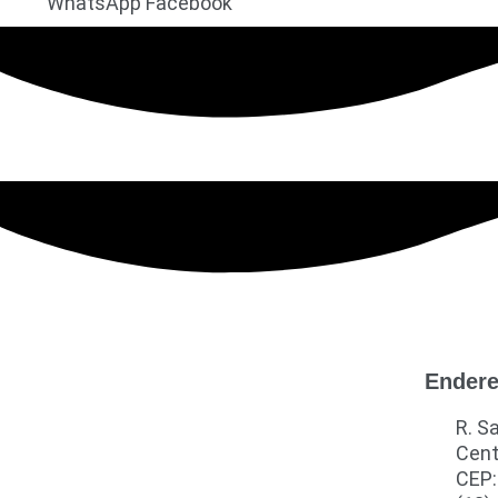
WhatsApp
Facebook
Ender
R. S
Cent
CEP: