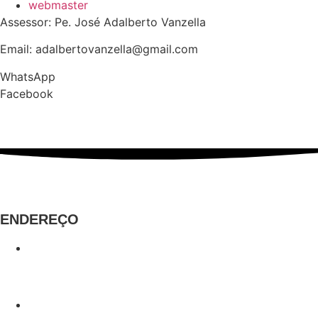
webmaster
Assessor: Pe. José Adalberto Vanzella
Email: adalbertovanzella@gmail.com
WhatsApp
Facebook
ENDEREÇO
R. Santos Dumont, 100
Centro, Caraguatatuba - SP
CEP: 11660-290
(12) 3883-4888