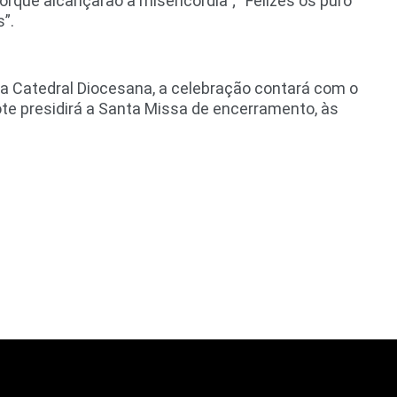
orque alcançarão a misericórdia”; “Felizes os puro
”.
a Catedral Diocesana, a celebração contará com o
e presidirá a Santa Missa de encerramento, às