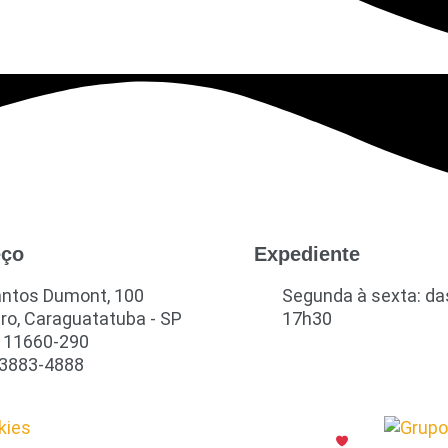
eço
Expediente
antos Dumont, 100
Segunda à sexta: da
ro, Caraguatatuba - SP
17h30
 11660-290
 3883-4888
kies
Produzido com
por