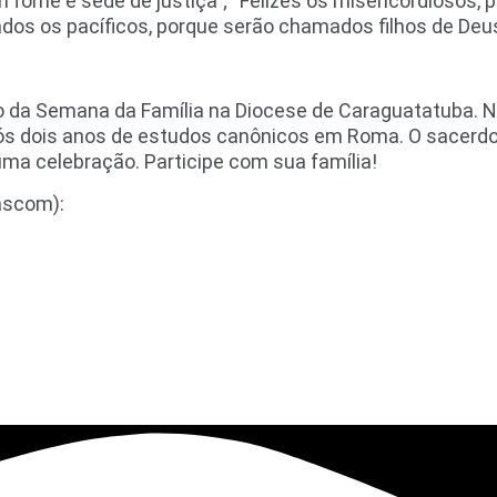
 fome e sede de justiça”; “Felizes os misericordiosos, p
dos os pacíficos, porque serão chamados filhos de Deus
 da Semana da Família na Diocese de Caraguatatuba. N
ós dois anos de estudos canônicos em Roma. O sacerdot
a celebração. Participe com sua família!
Pascom):