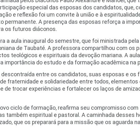
panhada pelos Diáconos Paulo Alexandre e Manoel, que
rticipação especial das esposas dos candidatos, que
ão e reflexão foi um convite à união e à espiritualidad
o permanente. A presença das esposas reforça a import
ra os futuros diáconos.
a a aula inaugural do semestre, que foi ministrada pela
niana de Taubaté. A professora compartilhou com os pa
pectos teológicos e espirituais da devoção mariana. A 
do a importância do estudo e da formação acadêmica na 
 descontraída entre os candidatos, suas esposas e o
 de fraternidade e solidariedade entre todos, elementos
de de trocar experiências e fortalecer os laços de amiz
 novo ciclo de formação, reafirma seu compromisso com
s também espiritual e pastoral. A caminhada desses h
ado, que os preparará para a missão que os aguarda na 