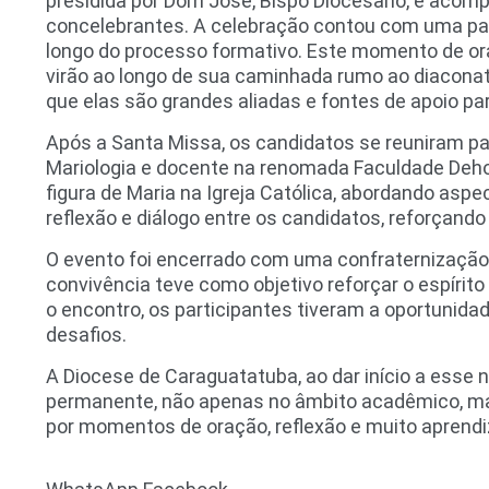
presidida por Dom José, Bispo Diocesano, e acom
concelebrantes. A celebração contou com uma pa
longo do processo formativo. Este momento de oraç
virão ao longo de sua caminhada rumo ao diaconat
que elas são grandes aliadas e fontes de apoio pa
Após a Santa Missa, os candidatos se reuniram par
Mariologia e docente na renomada Faculdade Deho
figura de Maria na Igreja Católica, abordando as
reflexão e diálogo entre os candidatos, reforçan
O evento foi encerrado com uma confraternização
convivência teve como objetivo reforçar o espírito
o encontro, os participantes tiveram a oportunida
desafios.
A Diocese de Caraguatatuba, ao dar início a esse
permanente, não apenas no âmbito acadêmico, ma
por momentos de oração, reflexão e muito aprendiz