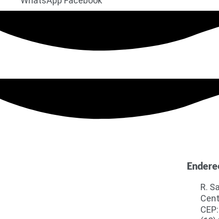
WhatsApp
Facebook
Endere
R. S
Cent
CEP: