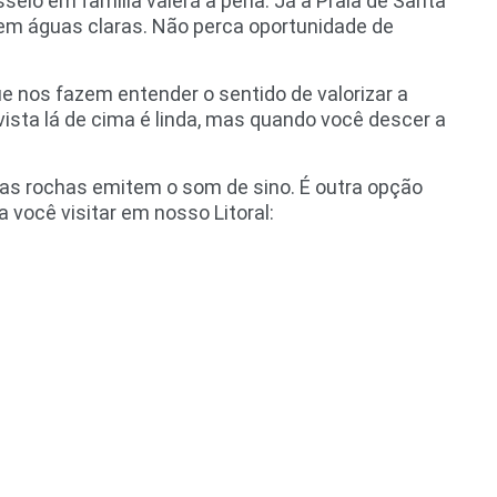
sseio em família valerá a pena. Já a Praia de Santa
tem águas claras. Não perca oportunidade de
nos fazem entender o sentido de valorizar a
ista lá de cima é linda, mas quando você descer a
suas rochas emitem o som de sino. É outra opção
 você visitar em nosso Litoral: