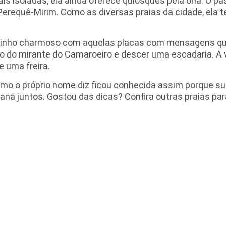
is isoladas, ela ainda oferece quiosques pela orla. O pa
Perequê-Mirim. Como as diversas praias da cidade, ela 
minho charmoso com aquelas placas com mensagens que 
ho do mirante do Camaroeiro e descer uma escadaria. A v
 uma freira.
 como o próprio nome diz ficou conhecida assim porque 
na juntos. Gostou das dicas? Confira outras praias para