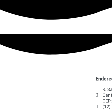
Endere
R. S
Cent
CEP:
(12)