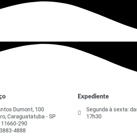
ço
Expediente
antos Dumont, 100
Segunda à sexta: da
ro, Caraguatatuba - SP
17h30
 11660-290
 3883-4888