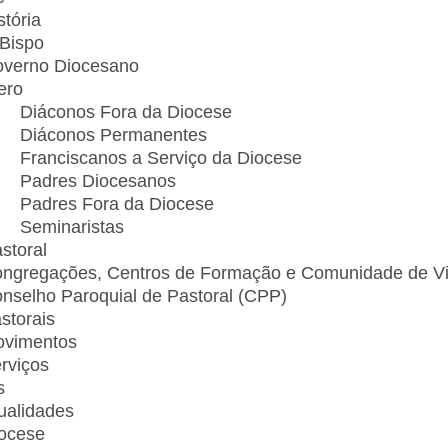
stória
Bispo
verno Diocesano
ero
Diáconos Fora da Diocese
Diáconos Permanentes
Franciscanos a Serviço da Diocese
Padres Diocesanos
Padres Fora da Diocese
Seminaristas
storal
ngregações, Centros de Formação e Comunidade de V
nselho Paroquial de Pastoral (CPP)​
storais
vimentos
rviços
s
ualidades
ocese