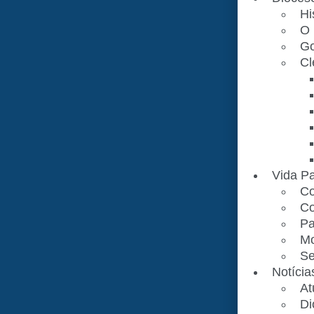
Hi
O 
Go
Cl
Vida Pa
Co
Co
Pa
Mo
Se
Notícia
At
Di