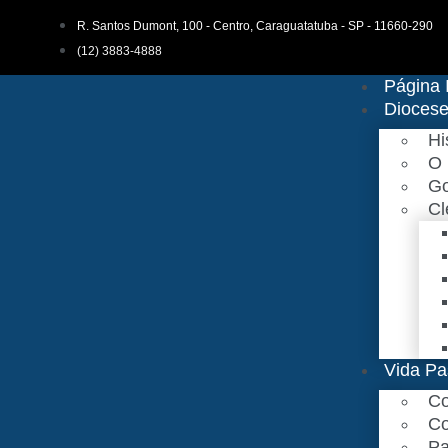
R. Santos Dumont, 100 - Centro, Caraguatatuba - SP - 11660-290
(12) 3883-4888
Página I
Dioces
Hi
O 
Go
Cl
Vida Pa
Co
Co
Pa