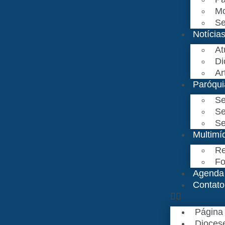
Mo
Se
Notícia
At
Di
Ar
Paróqui
Se
Se
Se
Multimí
Re
Fo
Agenda
Contato
Página 
Dioces