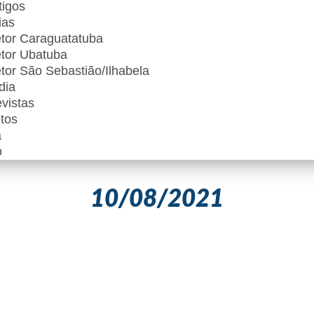
tigos
ias
tor Caraguatatuba
tor Ubatuba
tor São Sebastião/Ilhabela
dia
vistas
tos
a
o
10/08/2021