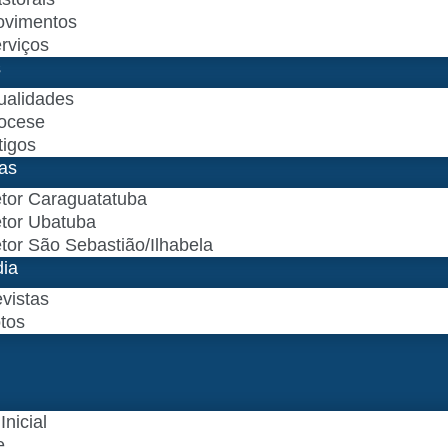
vimentos
rviços
s
ualidades
ocese
tigos
as
tor Caraguatatuba
tor Ubatuba
tor São Sebastião/Ilhabela
dia
vistas
tos
Inicial
e