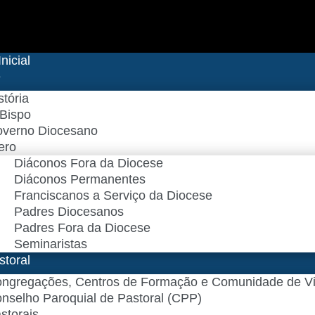
nicial
e
stória
Bispo
verno Diocesano
ero
Diáconos Fora da Diocese
Diáconos Permanentes
Franciscanos a Serviço da Diocese
Padres Diocesanos
Padres Fora da Diocese
Seminaristas
storal
ngregações, Centros de Formação e Comunidade de V
nselho Paroquial de Pastoral (CPP)​
storais