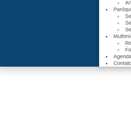
Ar
Paróqu
Se
Se
Se
Multimí
Re
Fo
Agend
Contat